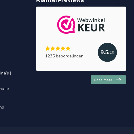
Klanten-reviews
9.5
/10
1235 beoordelingen
na’s |
Lees meer
matie
and