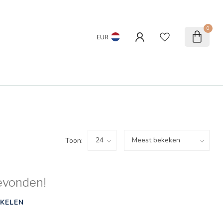
0
EUR
Toon:
evonden!
KELEN