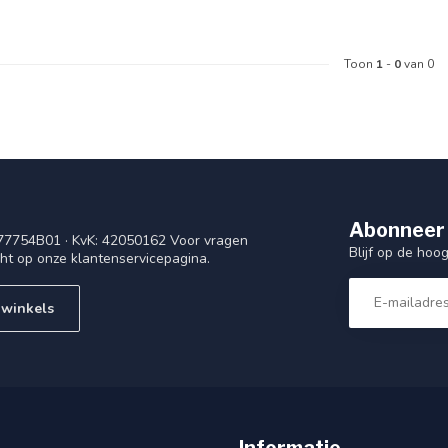
Toon
1
-
0
van 0
Abonneer 
77754B01 · KvK: 42050162 Voor vragen
Blijf op de ho
cht op onze klantenservicepagina.
 winkels