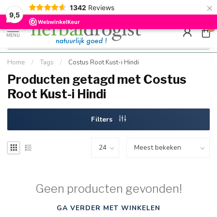
×
g
Kostenloser DE-Versand ab Mindestbestellwert |
Minimum sip
1342
Reviews
9.5
Schnell geliefert
Hızlı teslim
9,5
0
MENU
Home
/
Tags
/
Costus Root Kust-i Hindi
Producten getagd met Costus
Root Kust-i Hindi
Filters
Geen producten gevonden!
GA VERDER MET WINKELEN