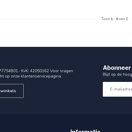
Toon
1
-
0
van 0
Abonneer 
77754B01 · KvK: 42050162 Voor vragen
Blijf op de ho
cht op onze klantenservicepagina.
 winkels