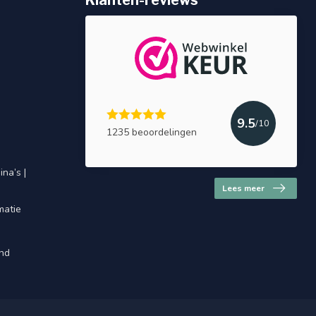
Klanten-reviews
9.5
/10
1235 beoordelingen
na’s |
Lees meer
matie
and