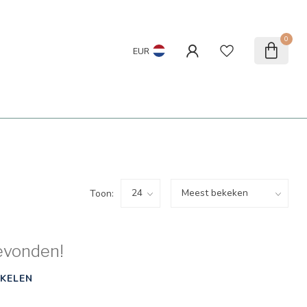
0
EUR
Toon:
evonden!
KELEN