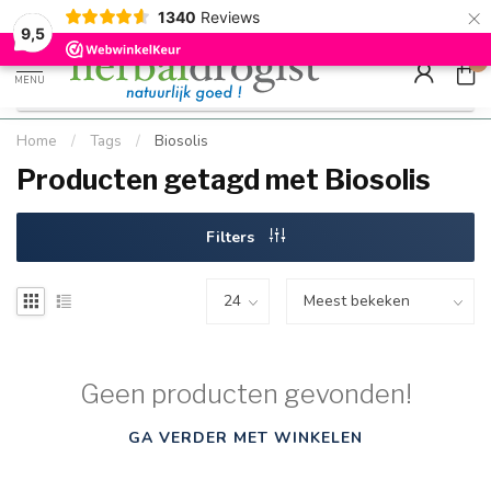
×
g
Kostenloser DE-Versand ab Mindestbestellwert |
Minimum sip
1340
Reviews
9.5
Schnell geliefert
Hızlı teslim
9,5
0
MENU
Home
/
Tags
/
Biosolis
Producten getagd met Biosolis
Filters
Geen producten gevonden!
GA VERDER MET WINKELEN