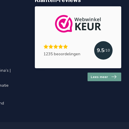
Klanten-reviews
9.5
/10
1235 beoordelingen
na’s |
Lees meer
matie
and