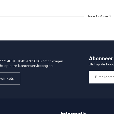
Toon
1
-
0
van 0
Abonneer 
77754B01 · KvK: 42050162 Voor vragen
Blijf op de ho
cht op onze klantenservicepagina.
 winkels