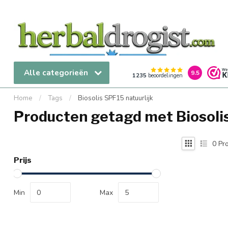
Alle categorieën
9.5
1235
beoordelingen
Home
/
Tags
/
Biosolis SPF15 natuurlijk
Producten getagd met Biosolis
0
Pro
Prijs
Min
Max