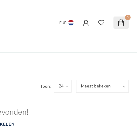
0
EUR
Toon:
evonden!
KELEN