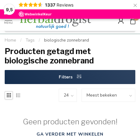
×
g
Kostenloser DE-Versand ab Mindestbestellwert |
Minimum sip
1337
Reviews
9.5
Schnell geliefert
Hızlı teslim
9,5
0
MENU
Home
/
Tags
/
biologische zonnebrand
Producten getagd met
biologische zonnebrand
Filters
Geen producten gevonden!
GA VERDER MET WINKELEN