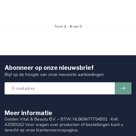
Toon
1
-
0
van 0
Abonneer op onze nieuwsbrief
Blijf op de hoogte van onze nieuwste aanbiedingen
Meer informatie
Golden Vital & Beauty B.V. – BTW: NL869477754B01 · KvK:
42050162 Voor vragen over producten of bestellingen kunt u
terecht op onze klantenservicepagina.