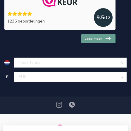
9.5
/10
1235 beoordelingen
Lees meer
€