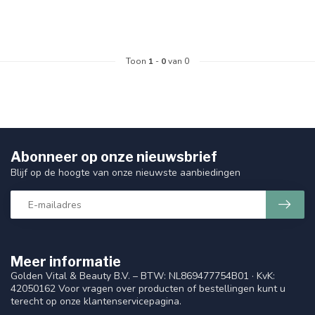
Toon
1
-
0
van 0
Abonneer op onze nieuwsbrief
Blijf op de hoogte van onze nieuwste aanbiedingen
Meer informatie
Golden Vital & Beauty B.V. – BTW: NL869477754B01 · KvK:
42050162 Voor vragen over producten of bestellingen kunt u
terecht op onze klantenservicepagina.