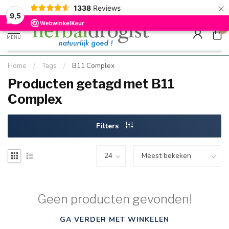
×
g
Kostenloser DE-Versand ab Mindestbestellwert |
Minimum sip
1338
Reviews
9.5
Schnell geliefert
Hızlı teslim
9,5
0
MENU
Home
/
Tags
/
B11 Complex
Producten getagd met B11
Complex
Filters
Geen producten gevonden!
GA VERDER MET WINKELEN