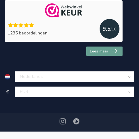
9.5
/10
1235 beoordelingen
Lees meer
€