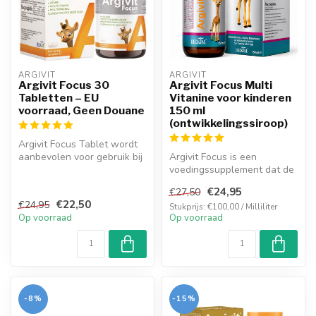
ARGIVIT
ARGIVIT
Argivit Focus 30
Argivit Focus Multi
Tabletten – EU
Vitanine voor kinderen
voorraad, Geen Douane
150 ml
(ontwikkelingssiroop)
Argivit Focus Tablet wordt
aanbevolen voor gebruik bij
Argivit Focus is een
schoolgaande kinderen
voedingssupplement dat de
van...
lengtegroei en de
€24,95
€27,50
neurologische o...
€22,50
€24,95
Stukprijs: €100,00 / Milliliter
Op voorraad
Op voorraad
-8%
-15%