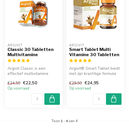
ARGIVIT
ARGIVIT
Classic 30 Tabletten
Smart Tablet Multi
Multivitamine
Vitamine 30 Tabletten
Argivit Classic is een
Argivit® Smart Tablet biedt
effectief multivitamine
met zijn krachtige formule
supplement dat is
de vitamines en mineralen...
€22,50
€24,95
€24,50
€29,50
ontwikkeld om ...
Op voorraad
Op voorraad
Toon
1
-
4
van 4