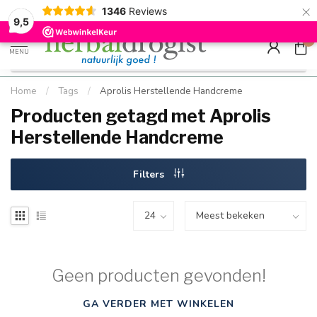
×
g
Kostenloser DE-Versand ab Mindestbestellwert |
Minimum sip
1346
Reviews
9.5
Schnell geliefert
Hızlı teslim
9,5
0
MENU
Home
/
Tags
/
Aprolis Herstellende Handcreme
Producten getagd met Aprolis
Herstellende Handcreme
Filters
Geen producten gevonden!
GA VERDER MET WINKELEN