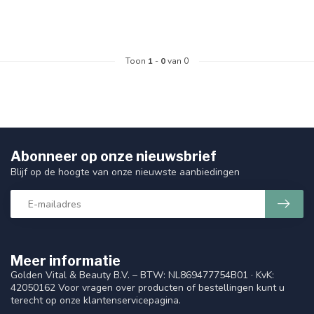
Toon
1
-
0
van 0
Abonneer op onze nieuwsbrief
Blijf op de hoogte van onze nieuwste aanbiedingen
Meer informatie
Golden Vital & Beauty B.V. – BTW: NL869477754B01 · KvK:
42050162 Voor vragen over producten of bestellingen kunt u
terecht op onze klantenservicepagina.