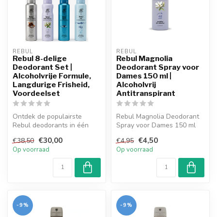
REBUL
REBUL
Rebul 8-delige
Rebul Magnolia
Deodorant Set |
Deodorant Spray voor
Alcoholvrije Formule,
Dames 150 ml |
Langdurige Frisheid,
Alcoholvrij
Voordeelset
Antitranspirant
Ontdek de populairste
Rebul Magnolia Deodorant
Rebul deodorants in één
Spray voor Dames 150 ml
voordeelset. Alcoholvrije
biedt tot 48 uur
€30,00
€4,50
€38,50
€4,95
formule ...
bescherming te...
Op voorraad
Op voorraad
-9%
-9%