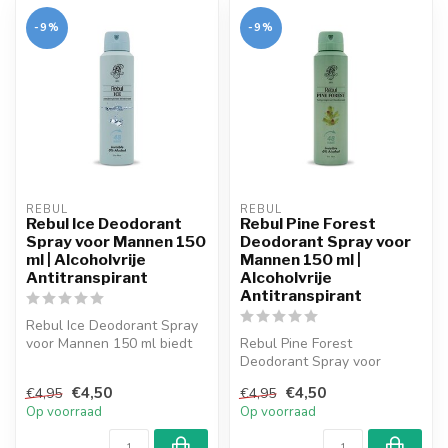
-9%
-9%
REBUL
REBUL
Rebul Ice Deodorant
Rebul Pine Forest
Spray voor Mannen 150
Deodorant Spray voor
ml | Alcoholvrije
Mannen 150 ml |
Antitranspirant
Alcoholvrije
Antitranspirant
Rebul Ice Deodorant Spray
voor Mannen 150 ml biedt
Rebul Pine Forest
tot 48 uur bescherming
Deodorant Spray voor
tegen ...
Mannen 150 ml biedt tot 48
€4,50
€4,50
€4,95
€4,95
uur beschermin...
Op voorraad
Op voorraad