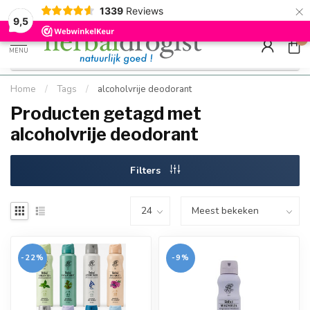
×
g
Kostenloser DE-Versand ab Mindestbestellwert |
Minimum sip
1339
Reviews
9.5
Schnell geliefert
Hızlı teslim
9,5
0
MENU
Home
/
Tags
/
alcoholvrije deodorant
Producten getagd met
alcoholvrije deodorant
Filters
-22%
-9%