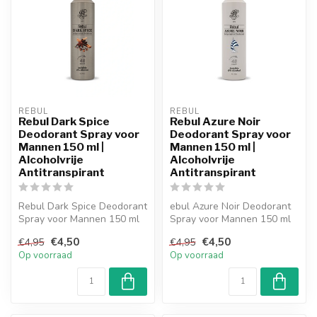
REBUL
REBUL
Rebul Dark Spice
Rebul Azure Noir
Deodorant Spray voor
Deodorant Spray voor
Mannen 150 ml |
Mannen 150 ml |
Alcoholvrije
Alcoholvrije
Antitranspirant
Antitranspirant
Rebul Dark Spice Deodorant
ebul Azure Noir Deodorant
Spray voor Mannen 150 ml
Spray voor Mannen 150 ml
biedt tot 48 uur
biedt tot 48 uur
€4,50
€4,50
€4,95
€4,95
bescherming...
bescherming ...
Op voorraad
Op voorraad