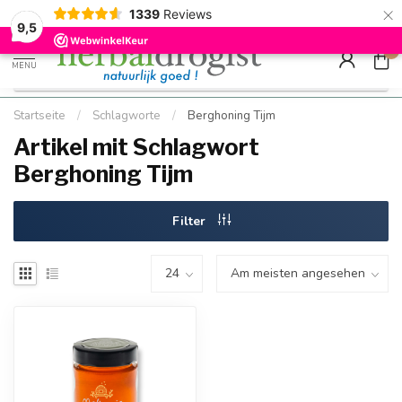
×
g
Kostenloser DE-Versand ab Mindestbestellwert |
Minimum sip
1339
Reviews
9.5
Schnell geliefert
Hızlı teslim
9,5
0
MENU
Startseite
/
Schlagworte
/
Berghoning Tijm
Artikel mit Schlagwort
Berghoning Tijm
Filter