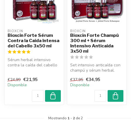
BIOXCIN
BIOXCIN
Bioxcin Forte Sérum
Bioxcin Forte Champú
Contra la Caída Intensa
300 ml + Sérum
del Cabello 3x50 ml
Intensivo Anticaída
3x50 ml
Sérum herbal intensivo
contra la caída del cabello
Set intensivo anticaída con
con Biocomplex B11. Nutre,
champú y sérum herbal.
fo...
Fórmula reforzada con
€21,95
€34,95
€24,99
€37,95
Biocomp...
Disponible
Disponible
Mostrando
1
-
2
de 2