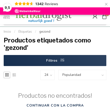
×
g
Kostenloser DE-Versand ab Mindestbestellwert |
Minimum sip
1342
Reviews
9.5
Schnell geliefert
Hızlı teslim
9,5
0
MENÚ
Inicio
/
Etiquetas
/
gezond
Productos etiquetados como
'gezond'
Filtros
Productos no encontrados!
CONTINUAR CON LA COMPRA