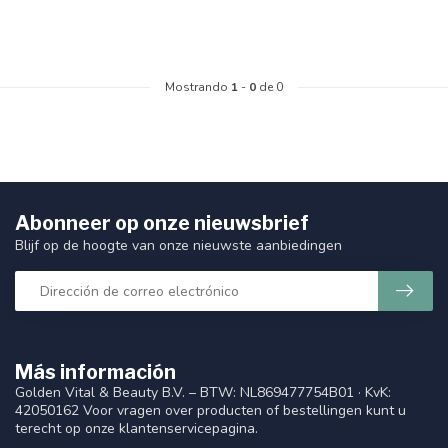
Mostrando
1
-
0
de 0
Abonneer op onze nieuwsbrief
Blijf op de hoogte van onze nieuwste aanbiedingen
Más información
Golden Vital & Beauty B.V. – BTW: NL869477754B01 · KvK:
42050162 Voor vragen over producten of bestellingen kunt u
terecht op onze klantenservicepagina.