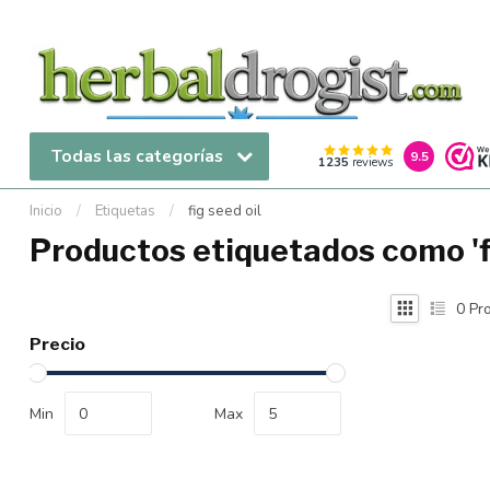
Todas las categorías
9.5
1235
reviews
Inicio
/
Etiquetas
/
fig seed oil
Productos etiquetados como 'fi
0
Pro
Precio
Min
Max