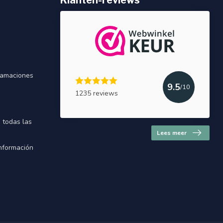
Klanten-reviews
lamaciones
9.5
/10
1235 reviews
e todas las
Lees meer
Información
a