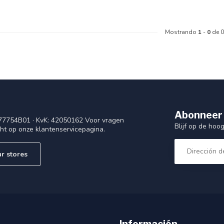
Mostrando
1
-
0
de 0
Abonneer 
77754B01 · KvK: 42050162 Voor vragen
Blijf op de ho
cht op onze klantenservicepagina.
r stores