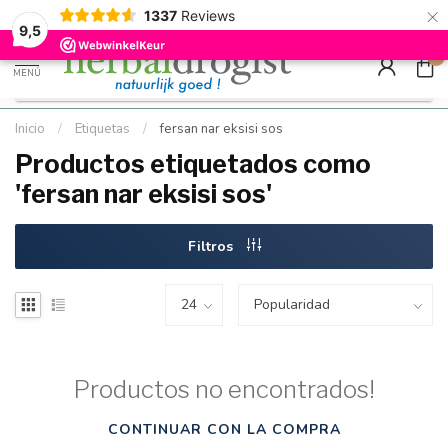
×
g
Kostenloser DE-Versand ab Mindestbestellwert |
Minimum sip
1337
Reviews
9.5
Schnell geliefert
Hızlı teslim
9,5
0
MENÚ
Inicio
/
Etiquetas
/
fersan nar eksisi sos
Productos etiquetados como
'fersan nar eksisi sos'
Filtros
Productos no encontrados!
CONTINUAR CON LA COMPRA