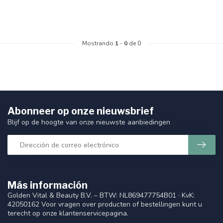
Mostrando
1
-
0
de 0
Abonneer op onze nieuwsbrief
Blijf op de hoogte van onze nieuwste aanbiedingen
Más información
Golden Vital & Beauty B.V. – BTW: NL869477754B01 · KvK:
42050162 Voor vragen over producten of bestellingen kunt u
terecht op onze klantenservicepagina.