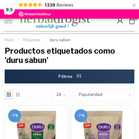
×
g
Kostenloser DE-Versand ab Mindestbestellwert |
Minimum sip
1339
Reviews
9.5
Schnell geliefert
Hızlı teslim
9,5
0
MENÚ
Inicio
/
Etiquetas
/
duru sabun
Productos etiquetados como
'duru sabun'
Filtros
-7%
-7%