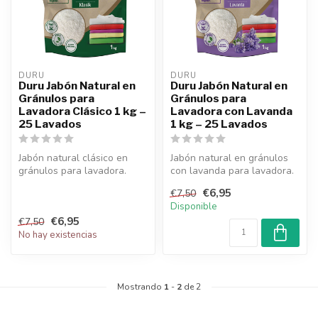
DURU
DURU
Duru Jabón Natural en
Duru Jabón Natural en
Gránulos para
Gránulos para
Lavadora Clásico 1 kg –
Lavadora con Lavanda
25 Lavados
1 kg – 25 Lavados
Jabón natural clásico en
Jabón natural en gránulos
gránulos para lavadora.
con lavanda para lavadora.
Limpia profundamente sin
Limpia profundamente sin
€6,95
€7,50
dañar ...
da...
Disponible
€6,95
€7,50
No hay existencias
Mostrando
1
-
2
de 2