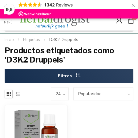
×
g
Kostenloser DE-Versand ab Mindestbestellwert |
Minimum sip
1342
Reviews
9.5
Schnell geliefert
Hızlı teslim
9,5
0
MENÚ
Inicio
/
Etiquetas
/
D3K2 Druppels
Productos etiquetados como
'D3K2 Druppels'
Filtros