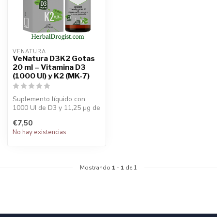
VENATURA
VeNatura D3K2 Gotas
20 ml – Vitamina D3
(1000 UI) y K2 (MK-7)
Suplemento líquido con
1000 UI de D3 y 11,25 µg de
K2 para la salud ósea e
€7,50
inmun...
No hay existencias
Mostrando
1
-
1
de 1