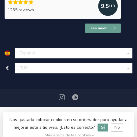
9.5
/10
1235 reviews
Lees meer
€
Nos gustaría colocar cookies en su ordenador para ayudar a
mejorar este sitio web. ¿Esto es correcto?
Sí
No
© Copyright 2026 HerbalDrogist.com
Más acerca de las cookies »