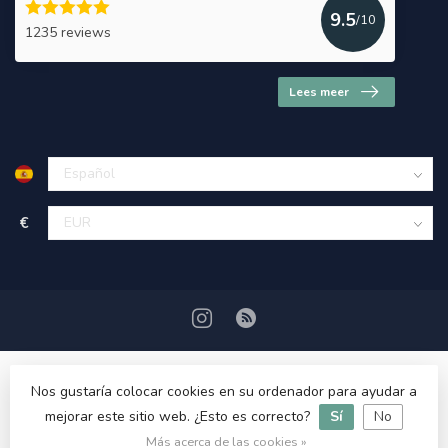
9.5
/10
1235 reviews
Lees meer
€
Nos gustaría colocar cookies en su ordenador para ayudar a
mejorar este sitio web. ¿Esto es correcto?
Sí
No
© Copyright 2026 HerbalDrogist.com
Más acerca de las cookies »