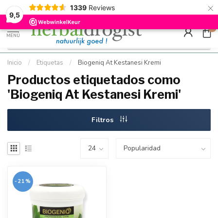
×
g
Kostenloser DE-Versand ab Mindestbestellwert |
Minimum sip
1339
Reviews
9.5
Schnell geliefert
Hızlı teslim
9,5
0
MENÚ
Inicio
/
Etiquetas
/
Biogeniq At Kestanesi Kremi
Productos etiquetados como
'Biogeniq At Kestanesi Kremi'
Filtros
-21%