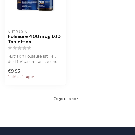
NUTRAXIN  
Folsäure 400 mcg 100
Tabletten
Nutraxin Folsäure ist Teil
der B-Vitamin-Familie und
enthält Folat, auch als Fol...
€9,95
Nicht auf Lager
Zeige
1
-
1
von 1