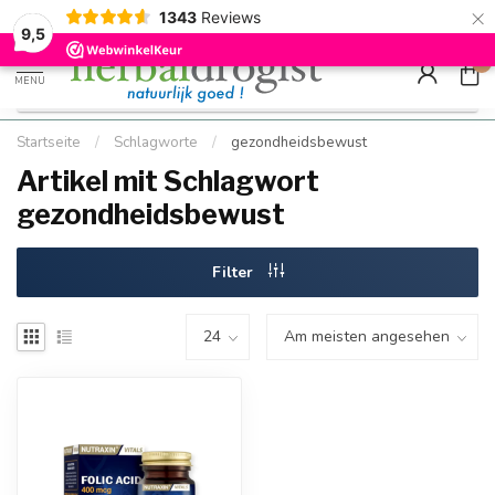
×
g
Kostenloser DE-Versand ab Mindestbestellwert |
Minimum sip
1343
Reviews
9.5
Schnell geliefert
Hızlı teslim
9,5
0
MENU
Startseite
/
Schlagworte
/
gezondheidsbewust
Artikel mit Schlagwort
gezondheidsbewust
Filter