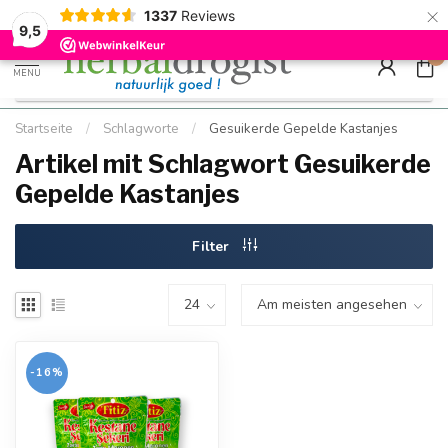
×
g
Kostenloser DE-Versand ab Mindestbestellwert |
Minimum sip
1337
Reviews
9.5
Schnell geliefert
Hızlı teslim
9,5
0
MENU
Startseite
/
Schlagworte
/
Gesuikerde Gepelde Kastanjes
Artikel mit Schlagwort Gesuikerde
Gepelde Kastanjes
Filter
-16%