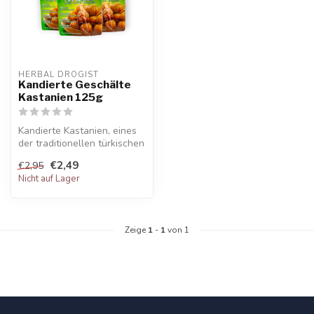
HERBAL DROGIST
Kandierte Geschälte
Kastanien 125g
Kandierte Kastanien, eines
der traditionellen türkischen
Desserts, ist ein Desse...
€2,49
€2,95
Nicht auf Lager
Zeige
1
-
1
von 1