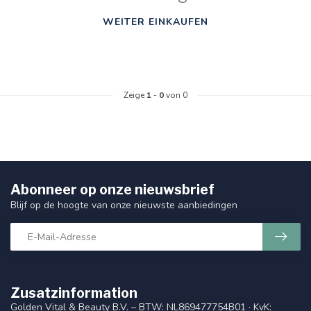
WEITER EINKAUFEN
Zeige
1
-
0
von 0
Abonneer op onze nieuwsbrief
Blijf op de hoogte van onze nieuwste aanbiedingen
Zusatzinformation
Golden Vital & Beauty B.V. – BTW: NL869477754B01 · KvK: