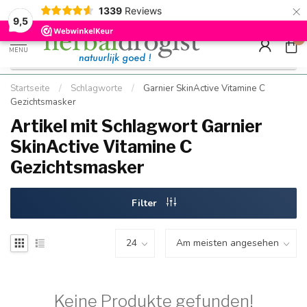
×
g
Kostenloser DE-Versand ab Mindestbestellwert |
Minimum sip
1339
Reviews
9.5
Schnell geliefert
Hızlı teslim
9,5
0
MENU
Startseite
/
Schlagworte
/
Garnier SkinActive Vitamine C
Gezichtsmasker
Artikel mit Schlagwort Garnier
SkinActive Vitamine C
Gezichtsmasker
Filter
Keine Produkte gefunden!