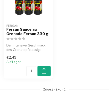
FERSAN
Fersan Sauce au
Grenade Fersan 330 g
Der intensive Geschmack
des Granatapfelessigs
charakterisiert diese Sauce.
€2,49
Sie k...
Auf Lager
Zeige
1
-
1
von 1