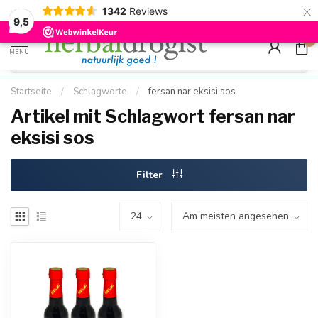
×
g
Kostenloser DE-Versand ab Mindestbestellwert |
Minimum sip
1342
Reviews
9.5
Schnell geliefert
Hızlı teslim
9,5
0
MENU
Startseite
/
Schlagworte
/
fersan nar eksisi sos
Artikel mit Schlagwort fersan nar
eksisi sos
Filter