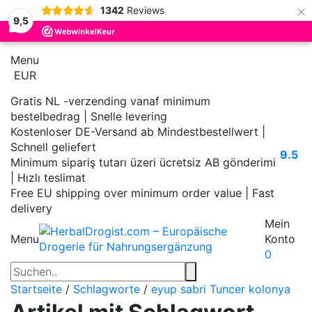
×
1342
Reviews
9,5
Menu
EUR
Gratis NL -verzending vanaf minimum
bestelbedrag | Snelle levering
Kostenloser DE-Versand ab Mindestbestellwert |
Schnell geliefert
9.5
Minimum sipariş tutarı üzeri ücretsiz AB gönderimi
| Hızlı teslimat
Free EU shipping over minimum order value | Fast
delivery
Mein
Menu
Konto
0
Startseite
/
Schlagworte
/
eyup sabri Tuncer kolonya