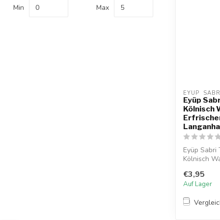
Min
Max
EYUP  SAB
Eyüp Sabr
Kölnisch 
Erfrische
Langanha
Eyüp Sabri
Kölnisch Wa
s...
€3,95
Auf Lager
Verglei