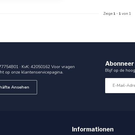
Zeige
1
-
1
von 1
Abonneer 
77754B01 · KvK: 42050162 Voor vragen
Blijf op de ho
cht op onze klantenservicepagina.
häfte Ansehen
Informationen