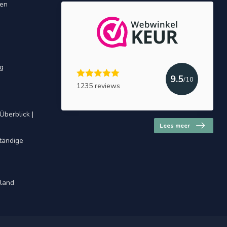
gen
ng
9.5
/10
1235 reviews
Überblick |
Lees meer
ständige
hland