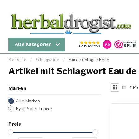
Alle Kategorien
9.5
1235
reviews
Startseite
/
Schlagworte
/
Eau de Cologne Bébé
Artikel mit Schlagwort Eau d
1
Pro
Marken
Alle Marken
Eyup Sabri Tuncer
Preis