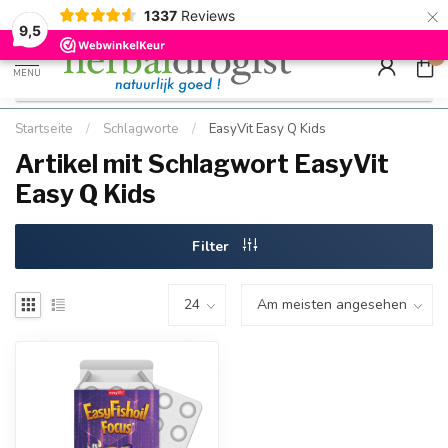
×
g
Kostenloser DE-Versand ab Mindestbestellwert |
Minimum sip
1337
Reviews
9.5
Schnell geliefert
Hızlı teslim
9,5
0
MENU
Startseite
/
Schlagworte
/
EasyVit Easy Q Kids
Artikel mit Schlagwort EasyVit
Easy Q Kids
Filter