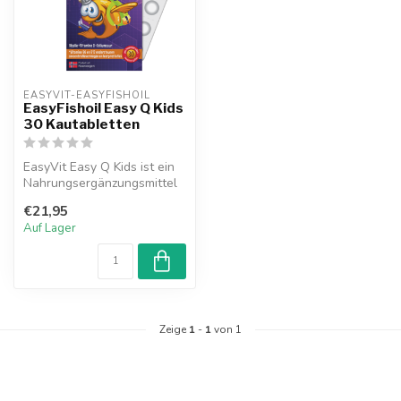
EASYVIT-EASYFISHOIL
EasyFishoil Easy Q Kids
30 Kautabletten
EasyVit Easy Q Kids ist ein
Nahrungsergänzungsmittel
für Kinder, das die Vitamin...
€21,95
Auf Lager
Zeige
1
-
1
von 1