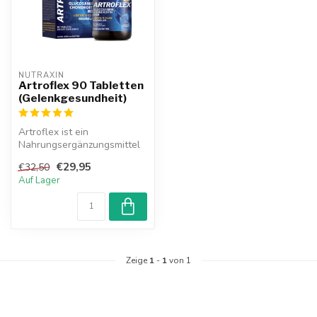
NUTRAXIN  
Artroflex 90 Tabletten
(Gelenkgesundheit)
Artroflex ist ein
Nahrungsergänzungsmittel
mit einer Mischung aus
€29,95
€32,50
Glucosamin, Ch...
Auf Lager
Zeige
1
-
1
von 1