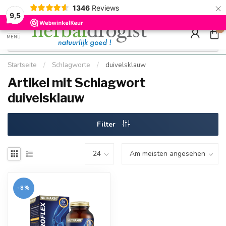
×
g
Kostenloser DE-Versand ab Mindestbestellwert |
Minimum sip
1346
Reviews
9.5
Schnell geliefert
Hızlı teslim
9,5
0
MENU
Startseite
/
Schlagworte
/
duivelsklauw
Artikel mit Schlagwort
duivelsklauw
Filter
-8%