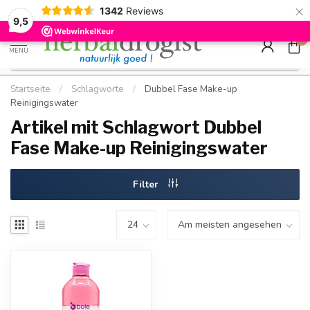
×
g
Kostenloser DE-Versand ab Mindestbestellwert |
Minimum sip
1342
Reviews
9.5
Schnell geliefert
Hızlı teslim
9,5
0
MENU
Startseite
/
Schlagworte
/
Dubbel Fase Make-up
Reinigingswater
Artikel mit Schlagwort Dubbel
Fase Make-up Reinigingswater
Filter