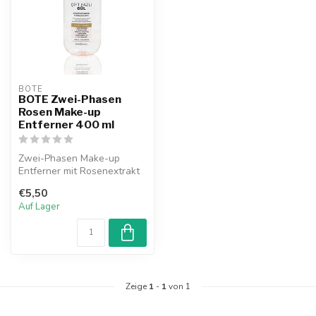
BOTE
BOTE Zwei-Phasen
Rosen Make-up
Entferner 400 ml
Zwei-Phasen Make-up
Entferner mit Rosenextrakt
zur sanften Entfernung von
€5,50
Make-u...
Auf Lager
Zeige
1
-
1
von 1