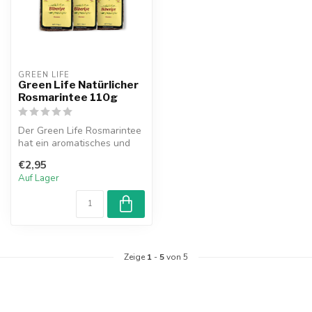
GREEN LIFE
Green Life Natürlicher
Rosmarintee 110g
Der Green Life Rosmarintee
hat ein aromatisches und
würziges Aroma. Rosmarin
€2,95
ist...
Auf Lager
Zeige
1
-
5
von 5