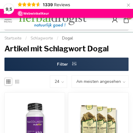
×
g
Kostenloser DE-Versand ab Mindestbestellwert |
Minimum sip
1339
Reviews
9.5
Schnell geliefert
Hızlı teslim
9,5
0
MENU
Startseite
/
Schlagworte
/
Dogal
Artikel mit Schlagwort Dogal
Filter