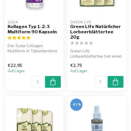
SUDA  
GREEN LIFE
Kollagen Typ 1-2-3
Green Life Natürlicher
Multiform 90 Kapseln
Lorbeerblättertee
20g
Der Suda Collagen
Multiform in Tablettenform
Green Life
enthält Kollagen und
Lorbeerblättertee hat einen
probiotische M...
duftenden, leicht bitteren
€22,95
€2,75
Geschmack. Er ...
Auf Lager
Auf Lager
-61%