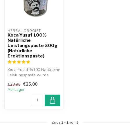
HERBAL DROGIST
Koca Yusuf 100%
Natürliche
Leistungspaste 300g
(Natürliche
Erektionspaste)
Koca Yusuf %100 Natürliche
Leistungspaste wurde
speziell für Männer
€25,00
€29,95
entwickelt. ...
Auf Lager
Zeige
1
-
1
von 1