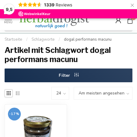
×
g
Kostenloser DE-Versand ab Mindestbestellwert |
Minimum sip
1339
Reviews
9.5
Schnell geliefert
Hızlı teslim
9,5
0
MENU
Startseite
/
Schlagworte
/
dogal performans macunu
Artikel mit Schlagwort dogal
performans macunu
Filter
-17%