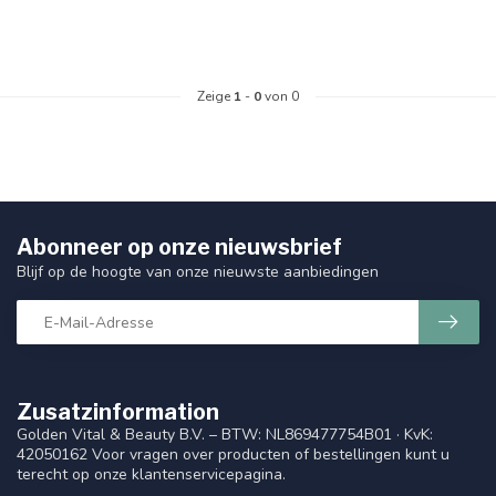
Zeige
1
-
0
von 0
Abonneer op onze nieuwsbrief
Blijf op de hoogte van onze nieuwste aanbiedingen
Zusatzinformation
Golden Vital & Beauty B.V. – BTW: NL869477754B01 · KvK:
42050162 Voor vragen over producten of bestellingen kunt u
terecht op onze klantenservicepagina.