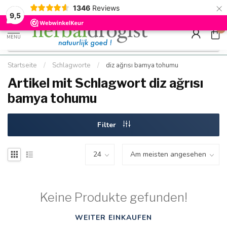
×
g
Kostenloser DE-Versand ab Mindestbestellwert |
Minimum sip
1346
Reviews
9.5
Schnell geliefert
Hızlı teslim
9,5
0
MENU
Startseite
/
Schlagworte
/
diz ağrısı bamya tohumu
Artikel mit Schlagwort diz ağrısı
bamya tohumu
Filter
Keine Produkte gefunden!
WEITER EINKAUFEN