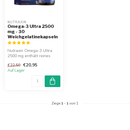
NUTRAXIN  
Omega-3 Ultra 2500
mg - 30
Weichgelatinekapseln
Nutraxin Omega-3 Ultra
2500 mg enthält reines
Fischöl mit EPA & DHA, die
€20,95
€22,50
zur nor...
Auf Lager
Zeige
1
-
1
von 1