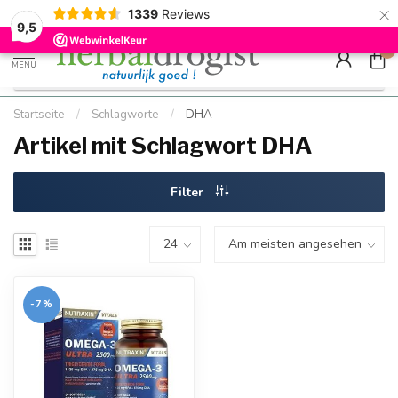
×
g
Kostenloser DE-Versand ab Mindestbestellwert |
Minimum sip
1339
Reviews
9.5
Schnell geliefert
Hızlı teslim
9,5
0
MENU
Startseite
/
Schlagworte
/
DHA
Artikel mit Schlagwort DHA
Filter
-7%