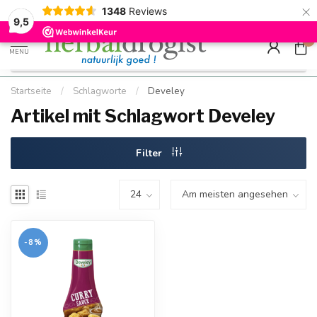
×
g
Kostenloser DE-Versand ab Mindestbestellwert |
Minimum sip
1348
Reviews
9.5
Schnell geliefert
Hızlı teslim
9,5
0
MENU
Startseite
/
Schlagworte
/
Develey
Artikel mit Schlagwort Develey
Filter
-8%