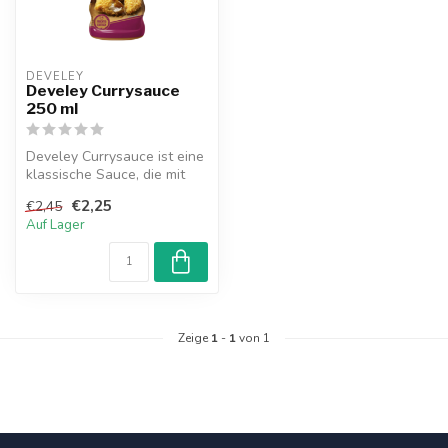
DEVELEY
Develey Currysauce
250 ml
Develey Currysauce ist eine
klassische Sauce, die mit
Curry, einer charakteristi...
€2,25
€2,45
Auf Lager
Zeige
1
-
1
von 1