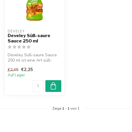
DEVELEY
Develey Süß-saure
Sauce 250 ml
Develey Süß-saure Sauce
250 ml ist eine Art süß-
saure Sauce deutschen
€2,25
€2,45
Ursprungs....
Auf Lager
Zeige
1
-
1
von 1