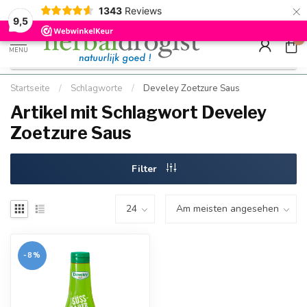
×
g
Kostenloser DE-Versand ab Mindestbestellwert |
Minimum sip
1343
Reviews
9.5
Schnell geliefert
Hızlı teslim
9,5
0
MENU
Startseite
/
Schlagworte
/
Develey Zoetzure Saus
Artikel mit Schlagwort Develey
Zoetzure Saus
Filter
-8%