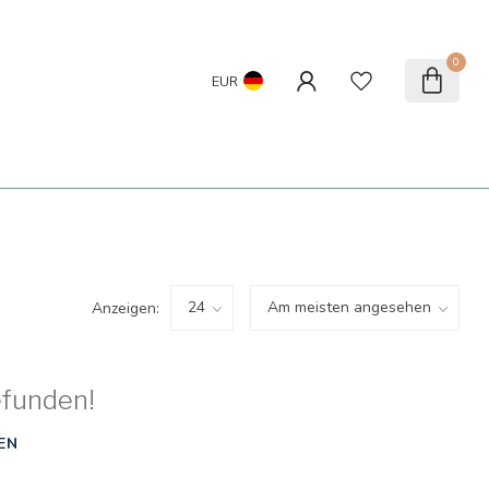
0
EUR
Anzeigen:
efunden!
EN