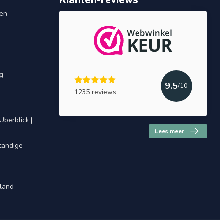
Klanten-reviews
gen
ng
9.5
/10
1235 reviews
Überblick |
Lees meer
ständige
hland