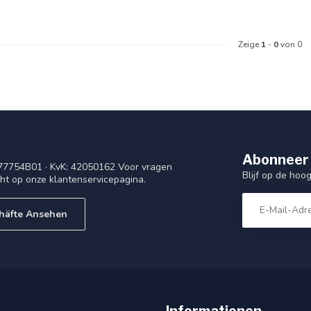
Zeige
1
-
0
von 0
Abonneer 
77754B01 · KvK: 42050162 Voor vragen
Blijf op de ho
cht op onze klantenservicepagina.
häfte Ansehen