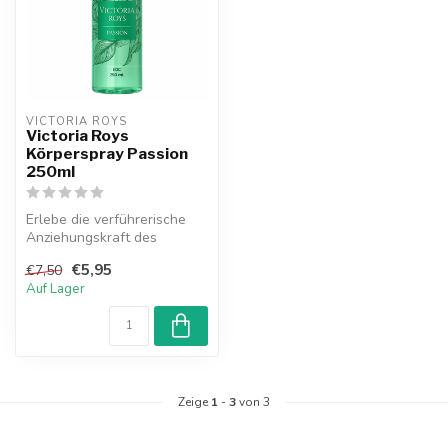
VICTORIA ROYS
Victoria Roys
Körperspray Passion
250ml
Erlebe die verführerische
Anziehungskraft des
Victoria Roys Körpersprays
€5,95
€7,50
Passion...
Auf Lager
Zeige
1
-
3
von 3