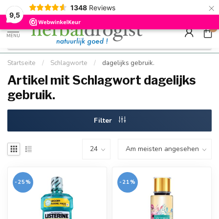
×
g
Kostenloser DE-Versand ab Mindestbestellwert |
Minimum sip
1348
Reviews
9.5
Schnell geliefert
Hızlı teslim
9,5
0
MENU
Startseite
/
Schlagworte
/
dagelijks gebruik.
Artikel mit Schlagwort dagelijks
gebruik.
Filter
-25%
-21%