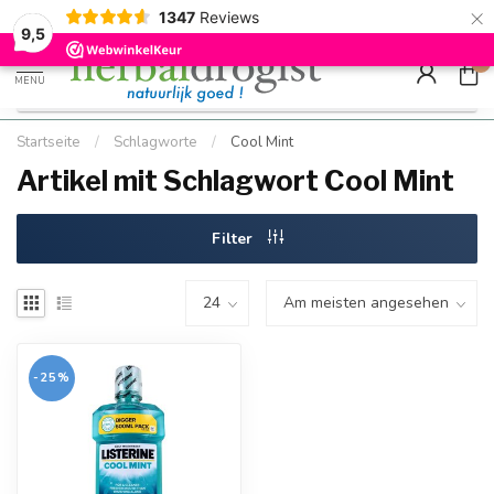
×
g
Kostenloser DE-Versand ab Mindestbestellwert |
Minimum sip
1347
Reviews
9.5
Schnell geliefert
Hızlı teslim
9,5
0
MENU
Startseite
/
Schlagworte
/
Cool Mint
Artikel mit Schlagwort Cool Mint
Filter
-25%