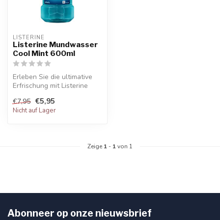
LISTERINE
Listerine Mundwasser
Cool Mint 600ml
Erleben Sie die ultimative
Erfrischung mit Listerine
Mundwasser Cool Mint
€5,95
€7,95
600ml....
Nicht auf Lager
Zeige
1
-
1
von 1
Abonneer op onze nieuwsbrief