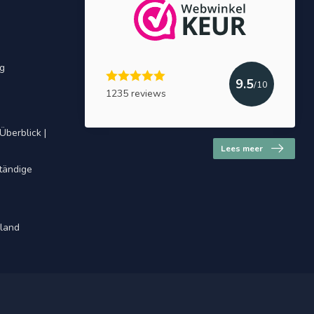
ng
9.5
/10
1235 reviews
Überblick |
Lees meer
ständige
hland