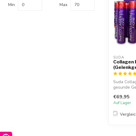
Min
Max
SUDA  
Collagen
(Gelenkg
Suda Colla
gesunde Gel
Ihre Gelenk.
€69,95
Auf Lager
Verglei