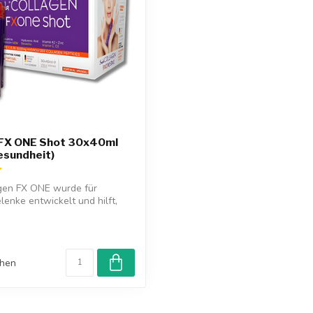
 FX ONE Shot 30x40ml
esundheit)
gen FX ONE wurde für
enke entwickelt und hilft,
..
chen