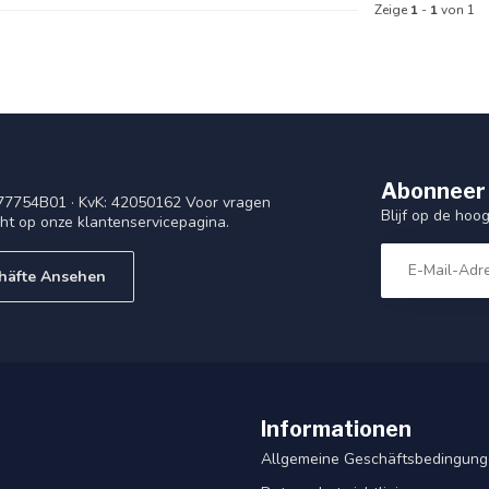
Zeige
1
-
1
von 1
Abonneer 
77754B01 · KvK: 42050162 Voor vragen
Blijf op de ho
cht op onze klantenservicepagina.
häfte Ansehen
Informationen
Allgemeine Geschäftsbedingun