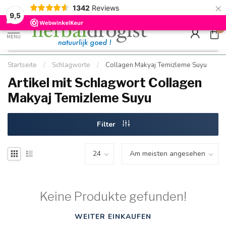
×
g
Kostenloser DE-Versand ab Mindestbestellwert |
Minimum sip
1342
Reviews
9.5
Schnell geliefert
Hızlı teslim
9,5
0
MENU
Startseite
/
Schlagworte
/
Collagen Makyaj Temizleme Suyu
Artikel mit Schlagwort Collagen
Makyaj Temizleme Suyu
Filter
Keine Produkte gefunden!
WEITER EINKAUFEN