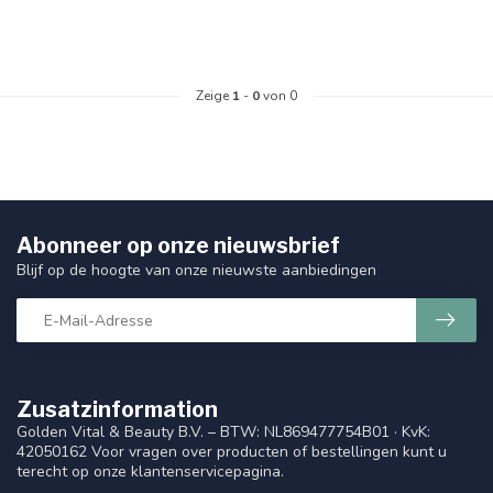
Zeige
1
-
0
von 0
Abonneer op onze nieuwsbrief
Blijf op de hoogte van onze nieuwste aanbiedingen
Zusatzinformation
Golden Vital & Beauty B.V. – BTW: NL869477754B01 · KvK:
42050162 Voor vragen over producten of bestellingen kunt u
terecht op onze klantenservicepagina.