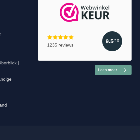
g
9.5
/10
1235 reviews
berblick |
Lees meer
tändige
land