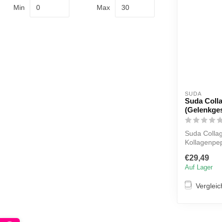
Min
Max
SUDA  
Suda Coll
(Gelenkge
Suda Colla
Kollagenpept
spe...
€29,49
Auf Lager
Verglei