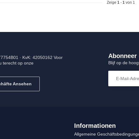
Zeige
1
-
1
von 1
Abonneer 
477754B01 · KvK: 42050162 Voor
Blijf op de hoo
u terecht op onze
chäfte Ansehen
Informationen
Allgemeine Geschäftsbedingung