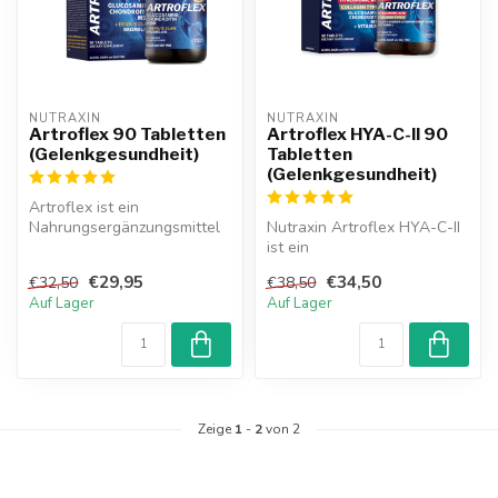
NUTRAXIN  
NUTRAXIN  
Artroflex 90 Tabletten
Artroflex HYA-C-II 90
(Gelenkgesundheit)
Tabletten
(Gelenkgesundheit)
Artroflex ist ein
Nahrungsergänzungsmittel
Nutraxin Artroflex HYA-C-II
mit einer Mischung aus
ist ein
Glucosamin, Ch...
Nahrungsergänzungsmittel,
€29,95
€34,50
€32,50
€38,50
das entwickelt wur...
Auf Lager
Auf Lager
Zeige
1
-
2
von 2