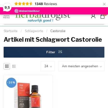
×
g
Kostenloser DE-Versand ab Mindestbestellwert |
Minimum sip
1348
Reviews
9.5
Schnell geliefert
Hızlı teslim
9,5
0
MENU
Startseite
/
Schlagworte
/
Castorolie
Artikel mit Schlagwort Castorolie
Filter
-20%