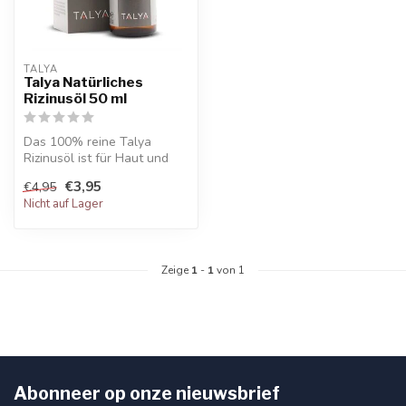
TALYA
Talya Natürliches
Rizinusöl 50 ml
Das 100% reine Talya
Rizinusöl ist für Haut und
Haar geeignet und wird
€3,95
€4,95
häufig fü...
Nicht auf Lager
Zeige
1
-
1
von 1
Abonneer op onze nieuwsbrief