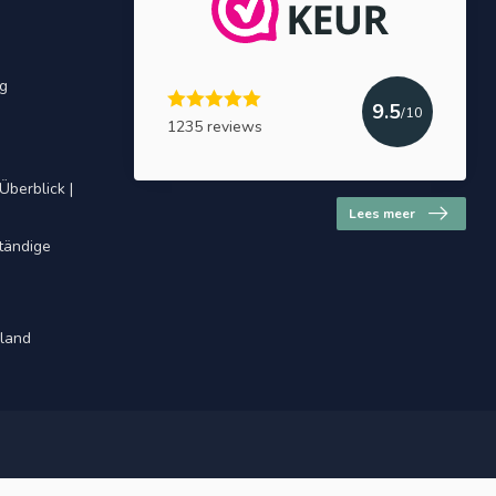
ng
9.5
/10
1235 reviews
Überblick |
Lees meer
ständige
hland