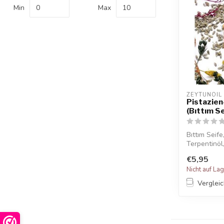
Min
Max
ZEYTUNOIL
Pistazien
(Bıttım Se
Bıttım Seif
Terpentinöl,
...
€5,95
Nicht auf La
Verglei