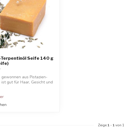
-Terpentinöl Seife 140 g
ife)
e, gewonnen aus Pistazien-
 ist gut für Haar, Gesicht und
ger
chen
Zeige
1
-
1
von 1