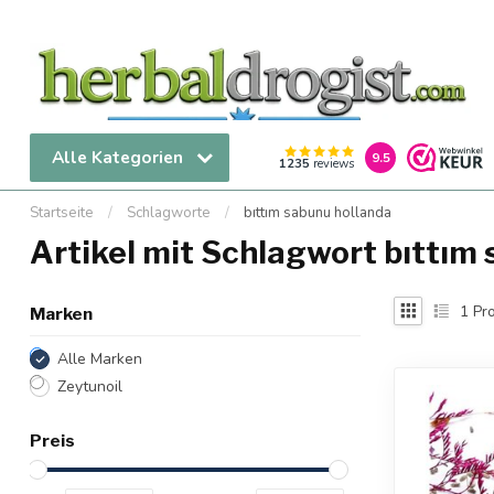
Alle Kategorien
9.5
1235
reviews
Startseite
/
Schlagworte
/
bıttım sabunu hollanda
Artikel mit Schlagwort bıttım
1
Pro
Marken
Alle Marken
Zeytunoil
Preis