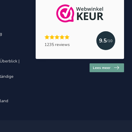
ng
9.5
/10
1235 reviews
Überblick |
Lees meer
ständige
hland