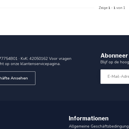
Zeige
1
-
1
von 1
Abonneer 
77754B01 · KvK: 42050162 Voor vragen
Blijf op de ho
cht op onze klantenservicepagina.
häfte Ansehen
Informationen
Allgemeine Geschäftsbedingun