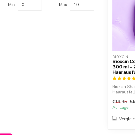
Min
Max
BIOXCIN
Bioxcin C
300 ml –
Haarausfa
Bioxcin Sha
Haarausfall
Volumen....
€6
€13,95
Auf Lager
Verglei