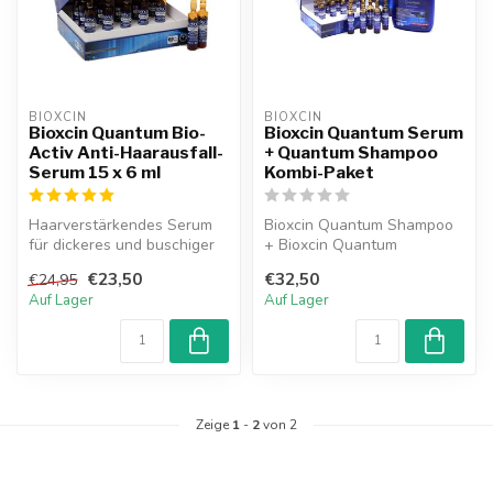
BIOXCIN
BIOXCIN
Bioxcin Quantum Bio-
Bioxcin Quantum Serum
Activ Anti-Haarausfall-
+ Quantum Shampoo
Serum 15 x 6 ml
Kombi-Paket
Haarverstärkendes Serum
Bioxcin Quantum Shampoo
für dickeres und buschiger
+ Bioxcin Quantum
aussehendes Haar. Mit Bio-
Haarstärkendes Serum für
€23,50
€32,50
€24,95
Akt...
trockenes/nor...
Auf Lager
Auf Lager
Zeige
1
-
2
von 2