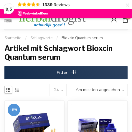
×
g
Kostenloser DE-Versand ab Mindestbestellwert |
Minimum sip
1339
Reviews
9.5
Schnell geliefert
Hızlı teslim
9,5
0
MENU
Startseite
/
Schlagworte
/
Bioxcin Quantum serum
Artikel mit Schlagwort Bioxcin
Quantum serum
Filter
-6%