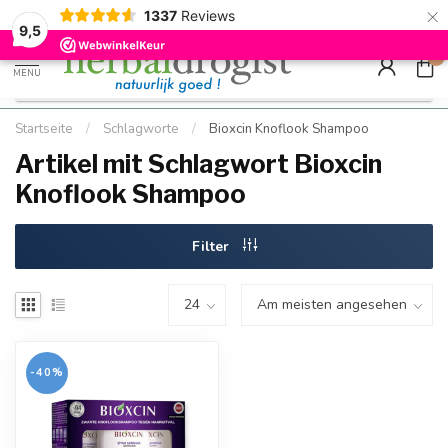
×
g
Kostenloser DE-Versand ab Mindestbestellwert |
Minimum sip
1337
Reviews
9.5
Schnell geliefert
Hızlı teslim
9,5
0
MENU
Startseite
/
Schlagworte
/
Bioxcin Knoflook Shampoo
Artikel mit Schlagwort Bioxcin
Knoflook Shampoo
Filter
-40%