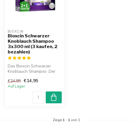
BIOXCIN
Bioxcin Schwarzer
Knoblauch Shampoo
3x300 ml (3 kaufen, 2
bezahlen)
Das Bioxcin Schwarzer
Knoblauch Shampoo .Der
enthaltene 100 %
€14,95
€24,95
Schwarzer Knoblauc...
Auf Lager
Zeige
1
-
1
von 1