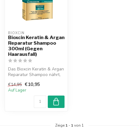
BIOXCIN
Bioxcin Keratin & Argan
Reparatur Shampoo
300ml (Gegen
Haarausfall)
Das Bioxcin Keratin & Argan
Reparatur Shampoo nährt,
repariert und hydratisiert ...
€10,95
€14,95
Auf Lager
Zeige
1
-
1
von 1