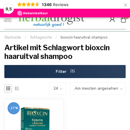
×
g
Kostenloser DE-Versand ab Mindestbestellwert |
Minimum sip
1346
Reviews
9.5
Schnell geliefert
Hızlı teslim
9,5
0
MENU
Startseite
/
Schlagworte
/
bioxcin haaruitval shampoo
Artikel mit Schlagwort bioxcin
haaruitval shampoo
Filter
-27%