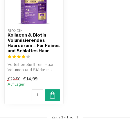
BIOXCIN
Kollagen & Biotin
Volumisierendes
Haarsérum – Für Feines
und Schlaffes Haar
Verleihen Sie Ihrem Haar
Volumen und Stärke mit
dem Bioxcin Kollagen &
€14,99
€22,50
Biotin Vo...
Auf Lager
Zeige
1
-
1
von 1