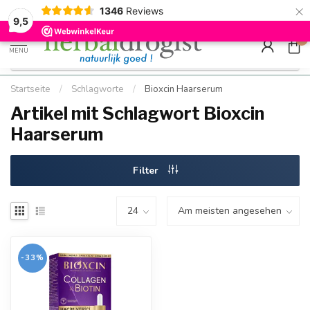
×
g
Kostenloser DE-Versand ab Mindestbestellwert |
Minimum sip
1346
Reviews
9.5
Schnell geliefert
Hızlı teslim
9,5
0
MENU
Startseite
/
Schlagworte
/
Bioxcin Haarserum
Artikel mit Schlagwort Bioxcin
Haarserum
Filter
-33%