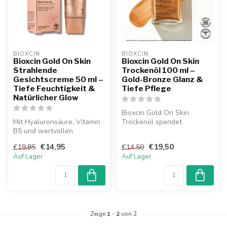
BIOXCIN
BIOXCIN
Bioxcin Gold On Skin
Bioxcin Gold On Skin
Strahlende
Trockenöl 100 ml –
Gesichtscreme 50 ml –
Gold-Bronze Glanz &
Tiefe Feuchtigkeit &
Tiefe Pflege
Natürlicher Glow
Bioxcin Gold On Skin
Mit Hyaluronsäure, Vitamin
Trockenöl spendet
B5 und wertvollen
Feuchtigkeit, nährt Haut und
Blütenölen spendet die
Haar und ver...
€14,95
€19,50
€19,85
€14,50
Bioxcin Gold...
Auf Lager
Auf Lager
Zeige
1
-
2
von 2