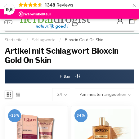
×
g
Kostenloser DE-Versand ab Mindestbestellwert |
Minimum sip
1348
Reviews
9.5
Schnell geliefert
Hızlı teslim
9,5
0
MENU
Startseite
/
Schlagworte
/
Bioxcin Gold On Skin
Artikel mit Schlagwort Bioxcin
Gold On Skin
Filter
-25%
34%