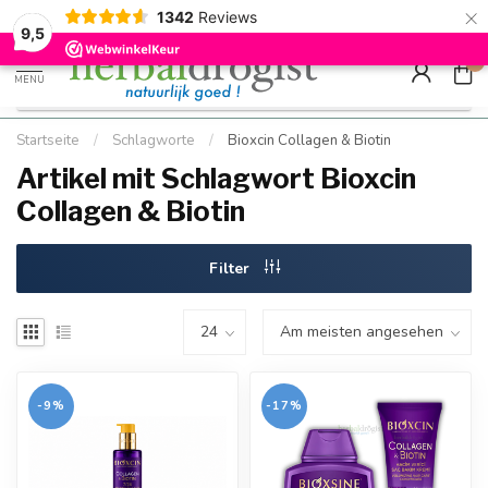
×
g
Kostenloser DE-Versand ab Mindestbestellwert |
Minimum sip
1342
Reviews
9.5
Schnell geliefert
Hızlı teslim
9,5
0
MENU
Startseite
/
Schlagworte
/
Bioxcin Collagen & Biotin
Artikel mit Schlagwort Bioxcin
Collagen & Biotin
Filter
-9%
-17%