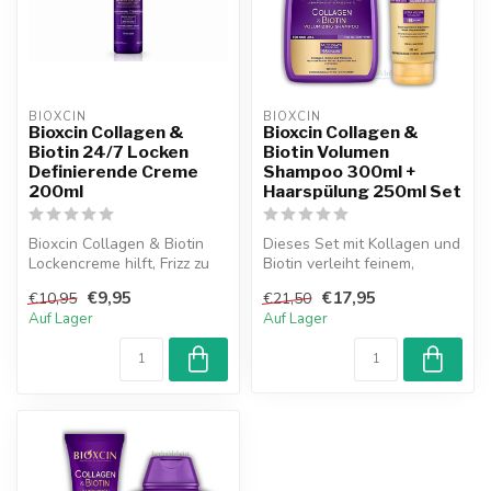
BIOXCIN
BIOXCIN
Bioxcin Collagen &
Bioxcin Collagen &
Biotin 24/7 Locken
Biotin Volumen
Definierende Creme
Shampoo 300ml +
200ml
Haarspülung 250ml Set
Bioxcin Collagen & Biotin
Dieses Set mit Kollagen und
Lockencreme hilft, Frizz zu
Biotin verleiht feinem,
reduzieren und Locken zu
kraftlosem Haar mehr
€9,95
€17,95
€10,95
€21,50
d...
Volumen...
Auf Lager
Auf Lager