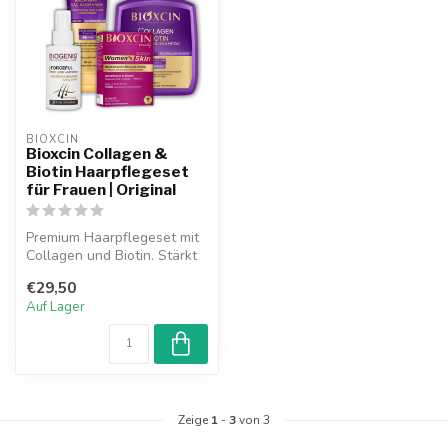
BIOXCIN
Bioxcin Collagen &
Biotin Haarpflegeset
für Frauen | Original
Premium Haarpflegeset mit
Collagen und Biotin. Stärkt
die Haarwurzeln, hilft Haa...
€29,50
Auf Lager
Zeige
1
-
3
von 3